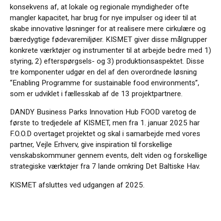
konsekvens af, at lokale og regionale myndigheder ofte
mangler kapacitet, har brug for nye impulser og ideer til at
skabe innovative løsninger for at realisere mere cirkulære og
bæredygtige fødevaremiljøer. KISMET giver disse målgrupper
konkrete værktøjer og instrumenter til at arbejde bedre med 1)
styring, 2) efterspørgsels- og 3) produktionsaspektet. Disse
tre komponenter udgør en del af den overordnede løsning
“Enabling Programme for sustainable food environments”,
som er udviklet i fællesskab af de 13 projektpartnere.
DANDY Business Parks Innovation Hub FOOD varetog de
første to tredjedele af KISMET, men fra 1. januar 2025 har
F.O.O.D overtaget projektet og skal i samarbejde med vores
partner, Vejle Erhverv, give inspiration til forskellige
venskabskommuner gennem events, delt viden og forskellige
strategiske værktøjer fra 7 lande omkring Det Baltiske Hav.
KISMET afsluttes ved udgangen af 2025.